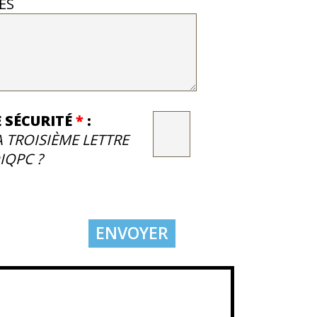
ES
 SÉCURITÉ
*
:
A TROISIÈME LETTRE
IQPC ?
ENVOYER